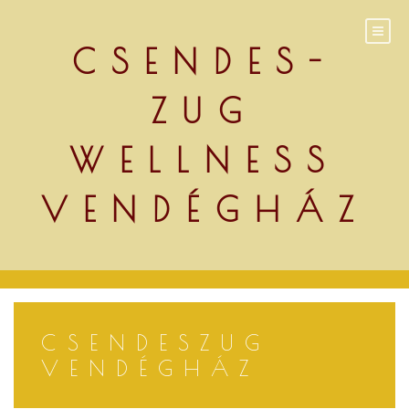
Skip
to
content
CSENDES-
ZUG
WELLNESS
VENDÉGHÁZ
CSENDESZUG
VENDÉGHÁZ