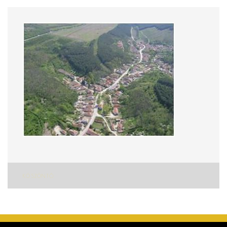
Bejegyzés
KÖSZÖNTŐ
navigáció