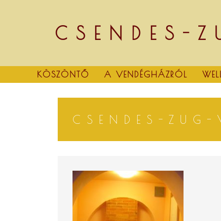
Skip
to
content
CSENDES-Z
KÖSZÖNTŐ
A VENDÉGHÁZRÓL
WEL
CSENDES-ZUG