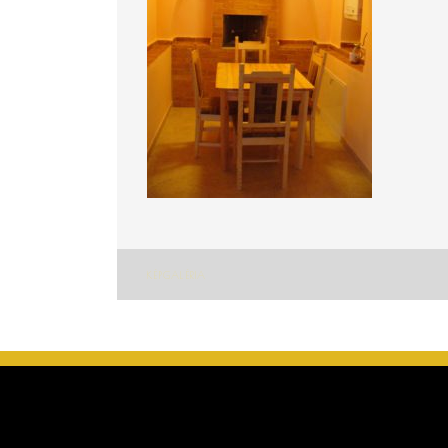
Bejegyzés
KÉPGALÉRIA
navigáció