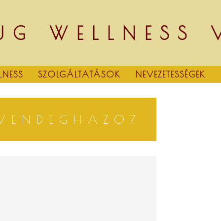
UG WELLNESS
LNESS
SZOLGÁLTATÁSOK
NEVEZETESSÉGEK
-VENDEGHAZ07