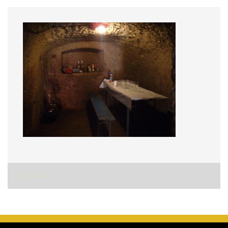
Bejegyzés
KÉPGALÉRIA
navigáció