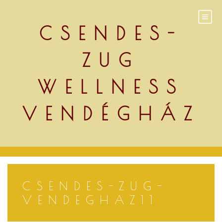
Skip
to
content
CSENDES-
ZUG
WELLNESS
VENDÉGHÁZ
CSENDES-ZUG-
VENDEGHAZ11