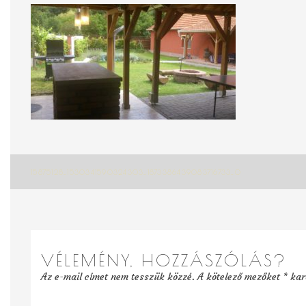
Bejegyzés
15875128_1530341590324303_1873386439083716733_O
navigáció
VÉLEMÉNY, HOZZÁSZÓLÁS?
Az e-mail címet nem tesszük közzé.
A kötelező mezőket
*
kara