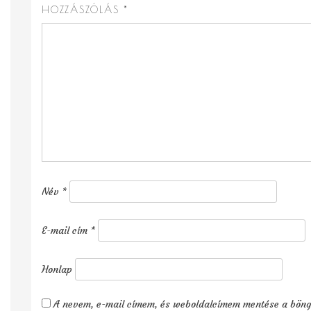
HOZZÁSZÓLÁS
*
Név
*
E-mail cím
*
Honlap
A nevem, e-mail címem, és weboldalcímem mentése a bön