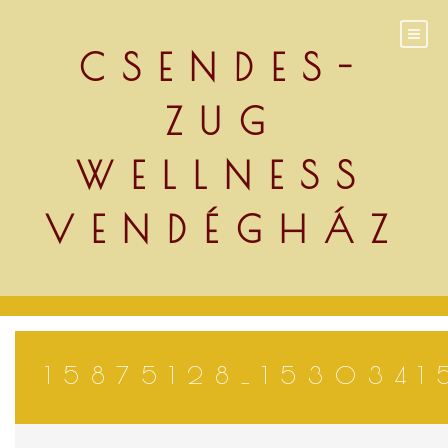
Skip
to
content
CSENDES-
ZUG
WELLNESS
VENDÉGHÁZ
15875128_153034