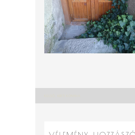
Bejegyzés
KÜLSŐ, KERTI KONYHA
navigáció
VÉLEMÉNY, HOZZÁSZ