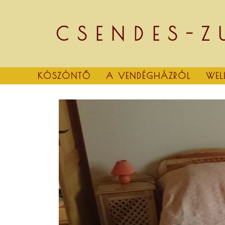
Skip
to
content
CSENDES-Z
KÖSZÖNTŐ
A VENDÉGHÁZRÓL
WEL