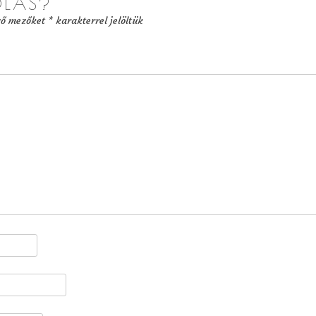
ÓLÁS?
ző mezőket
*
karakterrel jelöltük