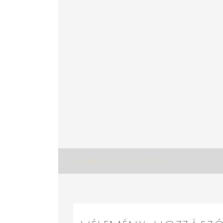
Bejegyzés
A VENDÉGHÁZ KÉTÁGYAS SZOBÁJA
navigáció