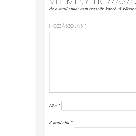
VÉLEMÉNY, HOZZÁSZ
Az e-mail címet nem tesszük közzé.
A kötele
HOZZÁSZÓLÁS
*
Név
*
E-mail cím
*