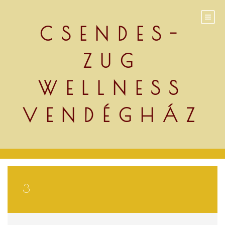
Skip
to
content
CSENDES-
ZUG
WELLNESS
VENDÉGHÁZ
3