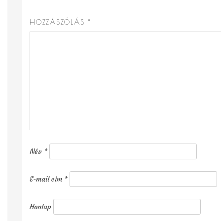
HOZZÁSZÓLÁS
*
Név
*
E-mail cím
*
Honlap