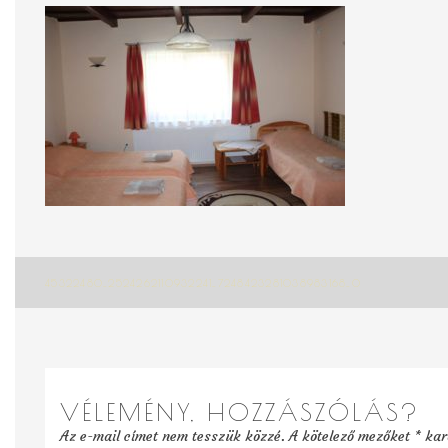
Bejegyzés
45322480_2524262110932241_7248423281038983168_O
navigáció
VÉLEMÉNY, HOZZÁSZÓLÁS?
Az e-mail címet nem tesszük közzé.
A kötelező mezőket
*
kara