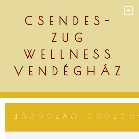
Skip
to
content
CSENDES-
ZUG
WELLNESS
VENDÉGHÁZ
45322480_252426