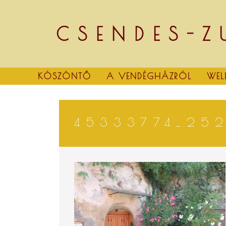
Skip
to
content
CSENDES-Z
KÖSZÖNTŐ
A VENDÉGHÁZRÓL
WEL
45333774_25