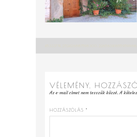
Bejegyzés
45333774_2524268187598300_226563141655959961
navigáció
VÉLEMÉNY, HOZZÁSZ
Az e-mail címet nem tesszük közzé.
A kötele
HOZZÁSZÓLÁS
*