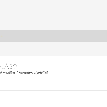
6_O
ÓLÁS?
ző mezőket
*
karakterrel jelöltük