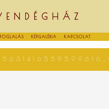
 VENDÉGHÁZ
FOGLALÁS
KÉPGALÉRIA
KAPCSOLAT
65631416559599616