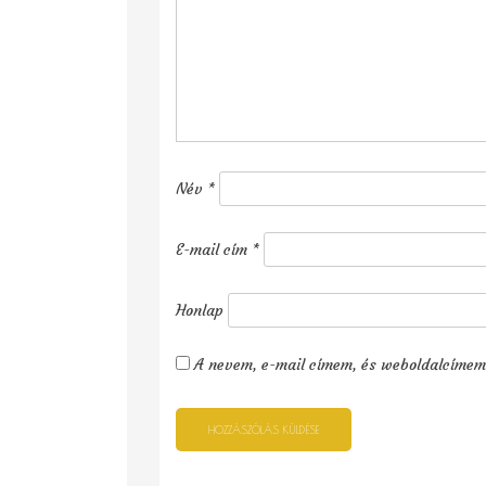
Név
*
E-mail cím
*
Honlap
A nevem, e-mail címem, és weboldalcímem