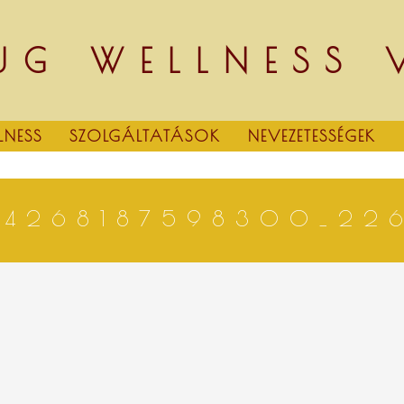
UG WELLNESS
LNESS
SZOLGÁLTATÁSOK
NEVEZETESSÉGEK
24268187598300_22