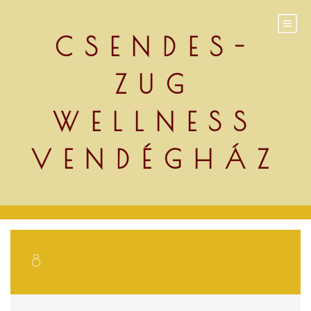
Skip
to
content
CSENDES-
ZUG
WELLNESS
VENDÉGHÁZ
8