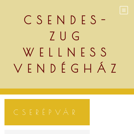
Skip
to
content
CSENDES-
ZUG
WELLNESS
VENDÉGHÁZ
CSERÉPVÁR