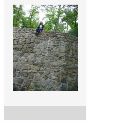
Bejegyzés
CSERÉPVÁRALJA
navigáció