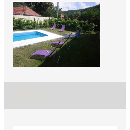
Bejegyzés
A VENDÉGHÁZ ÁLTAL
BIZTOSÍTOTT TOVÁBBI
navigáció
SZOLGÁLTATÁSOK