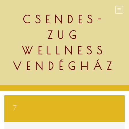
Skip
to
content
CSENDES-
ZUG
WELLNESS
VENDÉGHÁZ
7